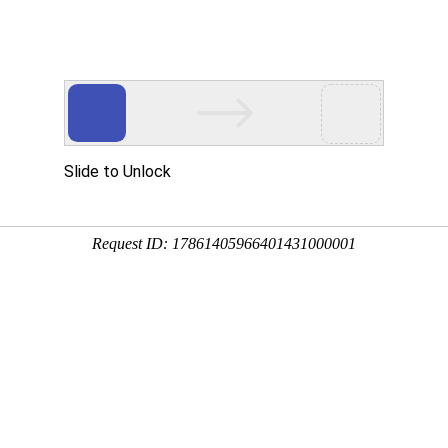
地图
解决方案
成功案例
渠道合作
低码空间
演示

高达
智能 关注产业标杆
了解最新行业动向