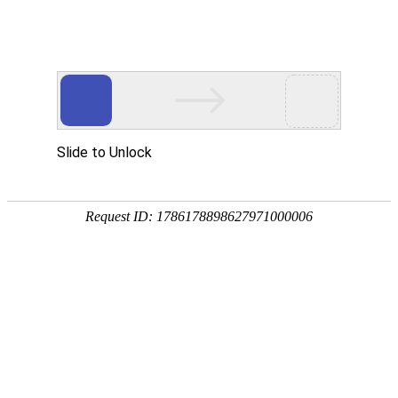
聚焦中台和人工智能 关注产业标杆
关注恒行3官网登录动态·了解最新行业动向
当前位置：
首页
>
新闻资讯
>
详情
高达金桥 | 数智赋能转型升级，山东港口贸易智獴
系统二期顺利通过竣工验收

31
发布时间：2026-06-03 10:54:15