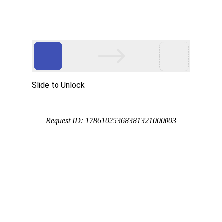
地图
解决方案
成功案例
渠道合作
低码空间
演示

高达
创新驱动发展
定义流程