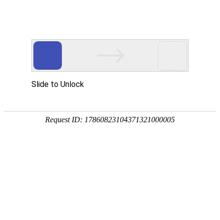
洞悉行业动态 创新驱动发展
可视化建站/多品种覆盖/自定义流程
高达智慧物流园一体化解决方案
产品概述
高达智慧物流园一体化解决方案基于行业领先的 “6+1+N”高达
微服务架构设计，采用模型化设计方式实现随需配置、快速部
署和灵活扩展，以数字化、智能化、产业互联为核心，聚焦仓
储服务、监管服务、园区服务、商贸服务，全面建设
智慧云仓
平台、物联网中台、数字化监管平台、智慧园区运营管理平
台、商贸供应链中台系统，对内与财务系统、金税开票系统、