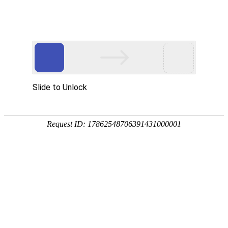
领先技术 精品典范
行业积淀二十五年·铸就产品+互联网生态优势
高达化工及危化品智慧云仓管理系统
产品概述
高达化工及危化品智慧云仓管理系统基于行业领先
的“6+1+N”微服务架构设计，引入主数据中心、客商中心、合
同中心、结算中心、等公共业务中台，支持生产企业的仓储管
理或第三方仓储企业管理；可与
固体化工仓储、储罐仓储、企
业生产罐装
等业务场景融合，并与智能报表、Iot物联技术、智
能语音、大数据技术和AI等人工智能技术集成；对内实现业财