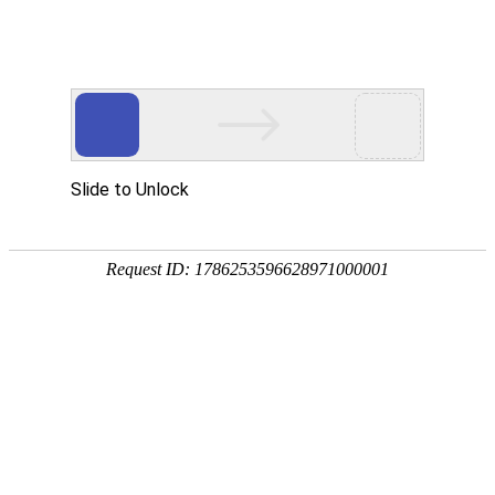
领先技术 精品典范
行业积淀二十五年·铸就产品+互联网生态优势
智慧物流数字决策驾驶舱
产品概述
智慧物流数字决策驾驶舱围绕大宗物流产业链、从多个维度对
物流业务进行数据分析和展示，包括物流业务本身过程行为数
据的可视化分析、以产业视角对物流园区运营数据进行展示、
物流平台运营数据实时的可视化分析、多式联运业务运营视角
对业务过程的精细化管理；为不同的物流用户提供业务运营和
战略决策提供有力支撑。