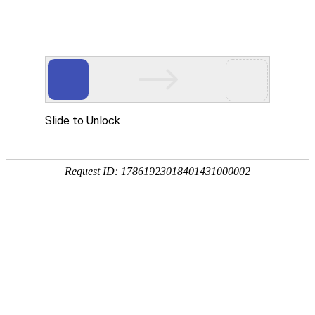
领先技术 精品典范
行业积淀二十五年·铸就产品+互联网生态优势
高达非招采购微服务中台系统
产品概述
高达非招采购微服务中台系统基于微服务架构构建，符合《国
有企业采购操作规范》，支持非招业务的
询价采购、竞价采
购、竞争性谈判、竞争性磋商、单一来源和框架协议采购
等业
务模式，实现采购单位快速和高效采购；实现核心企业的数字
化采购线上化，业务模式与流程配置化，秒级实现集团及子公
司各业务单元的采购模式和流程的个性化，引领企业在采购领