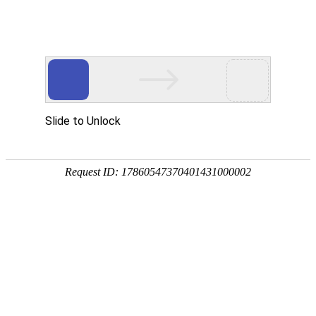
领先技术 精品典范
行业积淀二十五年·铸就产品+互联网生态优势
高达供应链金融服务平台（预付转现
货）
产品概述
高达供应链金融服务平台（预付转现货），基于行业领先
的“6+1+N”微服务架构设计，为融资企业、核心企业、银行、
仓库、担保公司等多角色提供在线预付款融资模式的管理及协
同服务。
支持融资企业在线与核心企业签订采购合同，并依据
采购合同向银行发起在线融资申请、审批、支付保证金、放