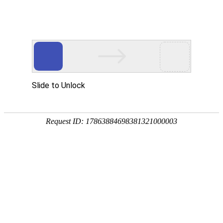
领先技术 精品典范
行业积淀二十五年·铸就产品+互联网生态优势
高达物联网监管系统
产品概述
高达物联网监管系统主要为仓储企业、监管公司、银行提供的
一套在线化的、基于物联网技术的库存风险监管系统。系统可
自动识别“物联网库存”，自动监测及预警库存风险、超发风
险、账务风险、行为风险、价格风险、设备故障等各类风险。
系统包括项目管理、仓储管理、仓单监管、巡查管理、盯市管
理、风险上报、风控预警等模块。